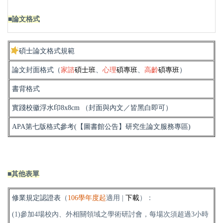
■論文格式
碩士論文格式規範
論文封面格式
（
家諮
碩士班
、
心理
碩專班
、
高齡
碩專班
）
書背格式
實踐校徽浮水印
8x8cm
（封面與內文／皆黑白即可）
APA第七版格式參考
(【圖書館公告】研究生論文服務專區)
■其他表單
修業規定認證表
（
106學年度起
適用 |
下載
）：
(1)參加4
場校內、外相關領域之學術研討會，每場次須超過
3
小時