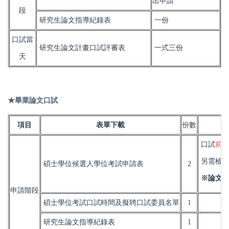
出申請
段
研究生論文指導紀錄表
一份
口試當
研究生論文計畫口試評審表
一式三份
天
★畢業論文口試
份數
項目
表單下載
口試
前
另需檢
碩士學位候選人學位考試申請表
2
※
論文
申請階段
碩士學位考試口試時間及擬聘口試委員名單
1
研究生論文指導紀錄表
1