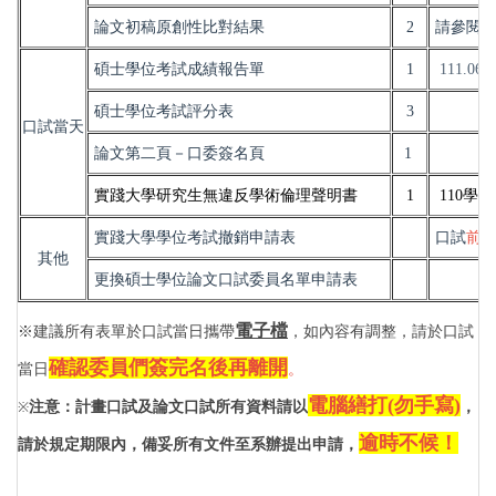
論文初稿原創性比對結果
2
請參閱
碩士學位考試成績報告單
1
111.06.
碩士學位考試評分表
3
口試當天
論文第二頁－口委簽名頁
1
實踐大學研究生無違反學術倫理聲明書
1
110學年
實踐大學學位考試撤銷申請表
口試
前
其他
更換碩士學位論文口試委員名單申請表
電子檔
※
建議所有表單於口試當日攜帶
，如內容有調整，請於口試
確認委員們簽完名後再離開
當日
。
電腦繕打(勿手寫)
注意：計畫口試及論文口試所有資料請以
，
※
逾時不候！
請於規定期限內，備妥所有文件至系辦提出申請，