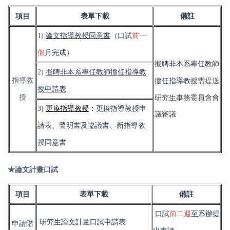
項目
表單下載
備註
1)
論文指導教授同意書
（口試
前一
個
月完成）
擬聘非本系專任教師
2)
擬聘非本系專任教師擔任指導教
指導教
需提送
擔任指導教授
授申請表
授
研究生事務委員會會
3)
更換指導教授
：
更換指導教授申
議審議
請表
、
聲明書及協議書
、
新指導教
授同意書
★論文計畫口試
項目
表單下載
備註
口試
前二週
至系辦提
研究生論文計畫口試申請表
申請階